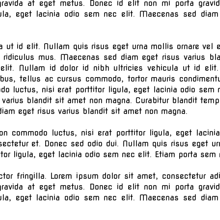
gravida at eget metus. Donec id elit non mi porta gravi
gula, eget lacinia odio sem nec elit. Maecenas sed diam
la ut id elit. Nullam quis risus eget urna mollis ornare ve
r ridiculus mus. Maecenas sed diam eget risus varius b
 elit. Nullam id dolor id nibh ultricies vehicula ut id el
ibus, tellus ac cursus commodo, tortor mauris condiment
 luctus, nisi erat porttitor ligula, eget lacinia odio sem
 varius blandit sit amet non magna. Curabitur blandit temp
am eget risus varius blandit sit amet non magna.
on commodo luctus, nisi erat porttitor ligula, eget laci
ectetur et. Donec sed odio dui. Nullam quis risus eget urn
itor ligula, eget lacinia odio sem nec elit. Etiam porta s
or fringilla. Lorem ipsum dolor sit amet, consectetur ad
gravida at eget metus. Donec id elit non mi porta gravi
gula, eget lacinia odio sem nec elit. Maecenas sed diam