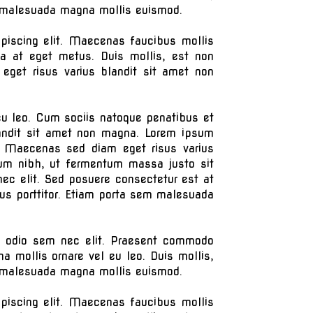
em malesuada magna mollis euismod.
ipiscing elit. Maecenas faucibus mollis
da at eget metus. Duis mollis, est non
 eget risus varius blandit sit amet non
l eu leo. Cum sociis natoque penatibus et
landit sit amet non magna. Lorem ipsum
it. Maecenas sed diam eget risus varius
um nibh, ut fermentum massa justo sit
 nec elit. Sed posuere consectetur est at
us porttitor. Etiam porta sem malesuada
nia odio sem nec elit. Praesent commodo
a mollis ornare vel eu leo. Duis mollis,
em malesuada magna mollis euismod.
ipiscing elit. Maecenas faucibus mollis