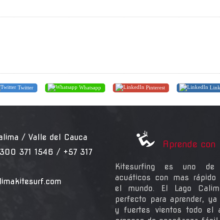
Twitter
Whatsapp
Pinterest
Link
ma / Valle del Cauca
Aprende con 
300 371 1546 / +57 317
Kitesurfing es uno de 
acuáticos con mas rápido 
limakitesurf.com
el mundo. El Lago Calim
perfecto para aprender, ya
y fuertes vientos todo el