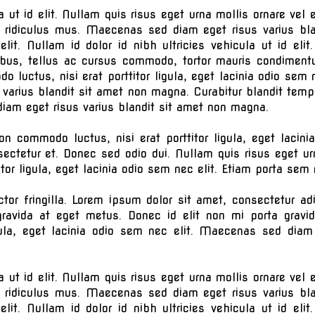
la ut id elit. Nullam quis risus eget urna mollis ornare ve
r ridiculus mus. Maecenas sed diam eget risus varius b
 elit. Nullam id dolor id nibh ultricies vehicula ut id el
ibus, tellus ac cursus commodo, tortor mauris condiment
 luctus, nisi erat porttitor ligula, eget lacinia odio sem
 varius blandit sit amet non magna. Curabitur blandit temp
am eget risus varius blandit sit amet non magna.
on commodo luctus, nisi erat porttitor ligula, eget laci
ectetur et. Donec sed odio dui. Nullam quis risus eget urn
itor ligula, eget lacinia odio sem nec elit. Etiam porta s
or fringilla. Lorem ipsum dolor sit amet, consectetur ad
gravida at eget metus. Donec id elit non mi porta gravi
gula, eget lacinia odio sem nec elit. Maecenas sed diam
la ut id elit. Nullam quis risus eget urna mollis ornare ve
r ridiculus mus. Maecenas sed diam eget risus varius b
 elit. Nullam id dolor id nibh ultricies vehicula ut id el