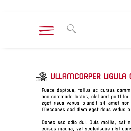
ULLAMCORPER LIGULA
Fusce dapibus, tellus ac cursus commo
non commodo luctus, nisi erat porttitor
eget risus varius blandit sit amet no
Maecenas sed diam eget risus varius bl
Donec sed odio dui. Duis mollis, est n
cursus magna, vel scelerisque nisl cons