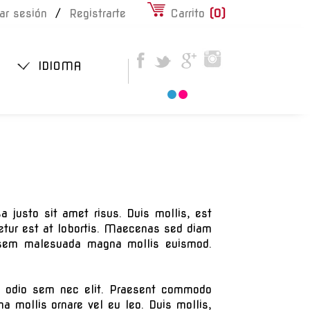
iar sesión
/
Registrarte
Carrito
(
0
)
IDIOMA
justo sit amet risus. Duis mollis, est
tetur est at lobortis. Maecenas sed diam
ta sem malesuada magna mollis euismod.
nia odio sem nec elit. Praesent commodo
a mollis ornare vel eu leo. Duis mollis,