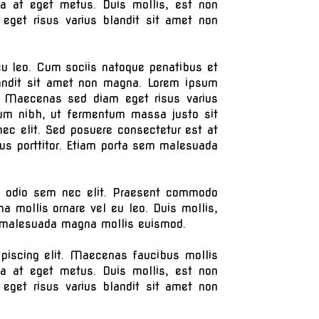
da at eget metus. Duis mollis, est non
 eget risus varius blandit sit amet non
l eu leo. Cum sociis natoque penatibus et
landit sit amet non magna. Lorem ipsum
it. Maecenas sed diam eget risus varius
um nibh, ut fermentum massa justo sit
 nec elit. Sed posuere consectetur est at
us porttitor. Etiam porta sem malesuada
nia odio sem nec elit. Praesent commodo
a mollis ornare vel eu leo. Duis mollis,
em malesuada magna mollis euismod.
ipiscing elit. Maecenas faucibus mollis
da at eget metus. Duis mollis, est non
 eget risus varius blandit sit amet non