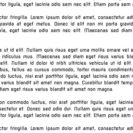
itor ligula, eget lacinia odio sem nec elit. Etiam porta s
or fringilla. Lorem ipsum dolor sit amet, consectetur ad
gravida at eget metus. Donec id elit non mi porta gravi
gula, eget lacinia odio sem nec elit. Maecenas sed diam
la ut id elit. Nullam quis risus eget urna mollis ornare ve
r ridiculus mus. Maecenas sed diam eget risus varius b
 elit. Nullam id dolor id nibh ultricies vehicula ut id el
ibus, tellus ac cursus commodo, tortor mauris condiment
 luctus, nisi erat porttitor ligula, eget lacinia odio sem
 varius blandit sit amet non magna. Curabitur blandit temp
am eget risus varius blandit sit amet non magna.
on commodo luctus, nisi erat porttitor ligula, eget laci
ectetur et. Donec sed odio dui. Nullam quis risus eget urn
itor ligula, eget lacinia odio sem nec elit. Etiam porta s
or fringilla. Lorem ipsum dolor sit amet, consectetur ad