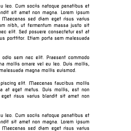
l eu leo. Cum sociis natoque penatibus et
landit sit amet non magna. Lorem ipsum
it. Maecenas sed diam eget risus varius
um nibh, ut fermentum massa justo sit
 nec elit. Sed posuere consectetur est at
us porttitor. Etiam porta sem malesuada
nia odio sem nec elit. Praesent commodo
a mollis ornare vel eu leo. Duis mollis,
em malesuada magna mollis euismod.
ipiscing elit. Maecenas faucibus mollis
da at eget metus. Duis mollis, est non
 eget risus varius blandit sit amet non
l eu leo. Cum sociis natoque penatibus et
landit sit amet non magna. Lorem ipsum
it. Maecenas sed diam eget risus varius