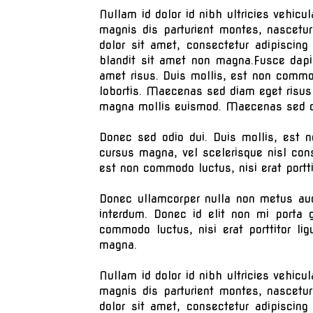
Nullam id dolor id nibh ultricies vehicu
magnis dis parturient montes, nascetu
dolor sit amet, consectetur adipiscing
blandit sit amet non magna.Fusce dap
amet risus. Duis mollis, est non commodo
lobortis. Maecenas sed diam eget risus
magna mollis euismod. Maecenas sed di
Donec sed odio dui. Duis mollis, est n
cursus magna, vel scelerisque nisl cons
est non commodo luctus, nisi erat portt
Donec ullamcorper nulla non metus auct
interdum. Donec id elit non mi porta 
commodo luctus, nisi erat porttitor li
magna.
Nullam id dolor id nibh ultricies vehicu
magnis dis parturient montes, nascetu
dolor sit amet, consectetur adipiscing