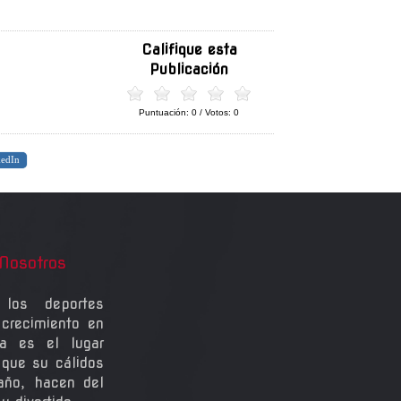
Califique esta
Publicación
Puntuación:
0
/ Votos:
0
edIn
Nosotros
los deportes
crecimiento en
a es el lugar
 que su cálidos
 año, hacen del