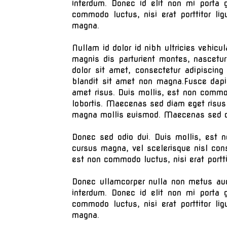
interdum. Donec id elit non mi porta 
commodo luctus, nisi erat porttitor li
magna.
Nullam id dolor id nibh ultricies vehicu
magnis dis parturient montes, nascetu
dolor sit amet, consectetur adipiscing
blandit sit amet non magna.Fusce dap
amet risus. Duis mollis, est non commodo
lobortis. Maecenas sed diam eget risus
magna mollis euismod. Maecenas sed di
Donec sed odio dui. Duis mollis, est n
cursus magna, vel scelerisque nisl cons
est non commodo luctus, nisi erat portt
Donec ullamcorper nulla non metus auct
interdum. Donec id elit non mi porta 
commodo luctus, nisi erat porttitor li
magna.