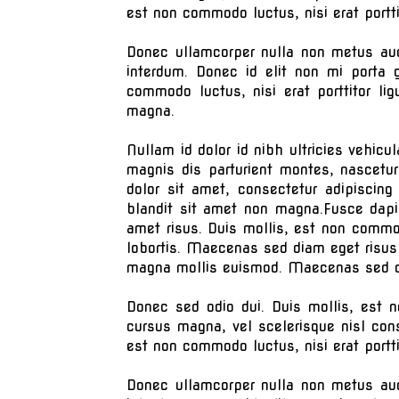
est non commodo luctus, nisi erat portt
Donec ullamcorper nulla non metus auct
interdum. Donec id elit non mi porta 
commodo luctus, nisi erat porttitor li
magna.
Nullam id dolor id nibh ultricies vehicu
magnis dis parturient montes, nascetu
dolor sit amet, consectetur adipiscing
blandit sit amet non magna.Fusce dap
amet risus. Duis mollis, est non commodo
lobortis. Maecenas sed diam eget risus
magna mollis euismod. Maecenas sed di
Donec sed odio dui. Duis mollis, est n
cursus magna, vel scelerisque nisl cons
est non commodo luctus, nisi erat portt
Donec ullamcorper nulla non metus auct