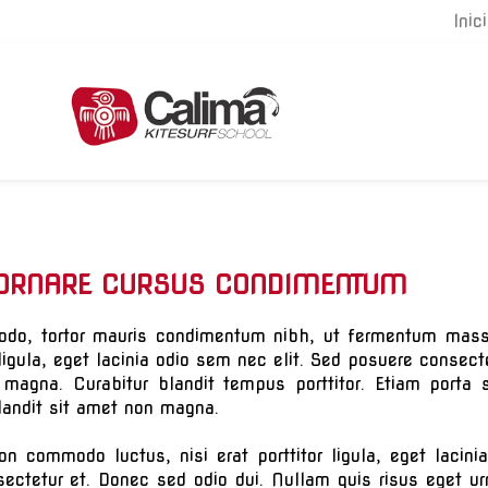
Inic
 ORNARE CURSUS CONDIMENTUM
do, tortor mauris condimentum nibh, ut fermentum massa 
 ligula, eget lacinia odio sem nec elit. Sed posuere consec
n magna. Curabitur blandit tempus porttitor. Etiam por
andit sit amet non magna.
on commodo luctus, nisi erat porttitor ligula, eget laci
ectetur et. Donec sed odio dui. Nullam quis risus eget urn