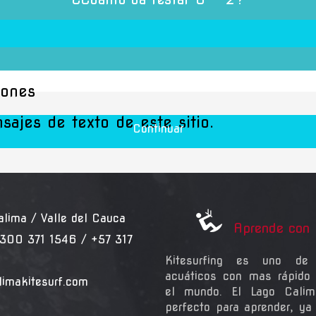
iones
ajes de texto de este sitio.
Continuar
ma / Valle del Cauca
Aprende con 
300 371 1546 / +57 317
Kitesurfing es uno de 
acuáticos con mas rápido 
limakitesurf.com
el mundo. El Lago Calim
perfecto para aprender, ya