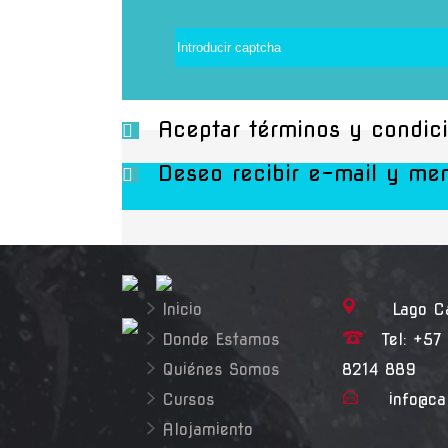
Aceptar términos y condic
Deseo recibir e-mail y mens
Inicio
Lago Cali
Donde Estamos
Tel: +57 
Quiénes Somos
8214 889
Cursos
info@ca
Alojamiento