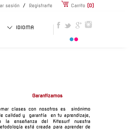
iar sesión
/
Registrarte
Carrito
(
0
)
IDIOMA
Garantizamos
omar clases con nosotros es
sinónimo
e calidad y
garantía
en tu aprendizaje,
n la enseñanza del Kitesurf nuestra
etodología está creada para aprender de