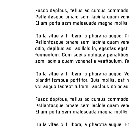
Fusce dapibus, tellus ac cursus commodo,
Pellentesque ornare sem lacinia quam vene
Etiam porta sem malesuada magna mollis eu
Nulla vitae elit libero, a pharetra augue
Pellentesque ornare sem lacinia quam vene
odio, dapibus ac facilisis in, egestas ege
fermentum. Cum sociis natoque penatibus 
sem lacinia quam venenatis vestibulum. Nu
Nulla vitae elit libero, a pharetra augue. V
blandit tempus porttitor. Duis mollis, est 
vel augue laoreet rutrum faucibus dolor au
Fusce dapibus, tellus ac cursus commodo,
Pellentesque ornare sem lacinia quam vene
Etiam porta sem malesuada magna mollis eu
Nulla vitae elit libero, a pharetra augue