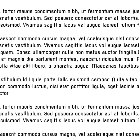
 tortor mauris condimentum nibh, ut fermentum massa jus
natis vestibulum. Sed posuere consectetur est at loborti
ismod. Vivamus sagittis lacus vel augue laoreet rutrum f
. Praesent commodo cursus magna, vel scelerisque nisl cons
natis vestibulum. Vivamus sagittis lacus vel augue laoreet
t quam. Donec ullamcorper nulla non metus auctor fringilla
et magnis dis parturient montes, nascetur ridiculus mus. 
lla vitae elit libero, a pharetra augue. Maecenas faucibus
estibulum id ligula porta felis euismod semper. Nulla vitae 
non commodo luctus, nisi erat porttitor ligula, eget lacinia 
ctor.
 tortor mauris condimentum nibh, ut fermentum massa jus
natis vestibulum. Sed posuere consectetur est at loborti
ismod. Vivamus sagittis lacus vel augue laoreet rutrum f
. Praesent commodo cursus magna, vel scelerisque nisl cons