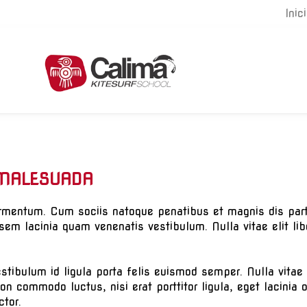
Inic
 MALESUADA
rmentum. Cum sociis natoque penatibus et magnis dis part
em lacinia quam venenatis vestibulum. Nulla vitae elit l
estibulum id ligula porta felis euismod semper. Nulla vitae 
non commodo luctus, nisi erat porttitor ligula, eget lacinia 
ctor.